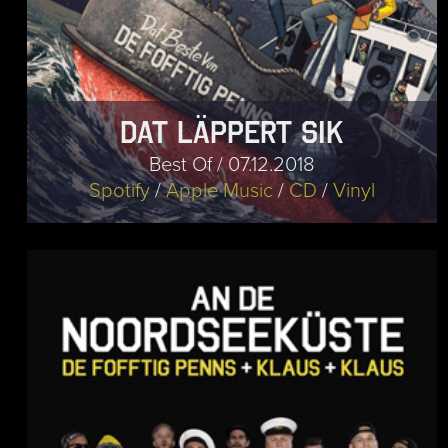
Dat läppert sik
Best Of / 07.12.2018
Spotify
/
Apple Music
/
CD
/
Vinyl