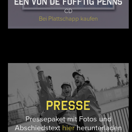
Een Vun De Fofftig Penns
CD
Bei Plattschapp kaufen
PRESSE
Pressepaket mit Fotos und
Abschiedstext
hier
herunterladen